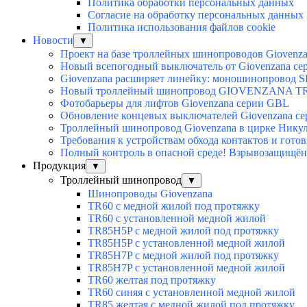
Политика обработки персональных данных
Согласие на обработку персональных данных
Политика использования файлов cookie
Новости
▼
Проект на базе троллейных шинопроводов Giovenz
Новый всепогодный выключатель от Giovenzana с
Giovenzana расширяет линейку: моношинопровод S
Новый троллейный шинопровод GIOVENZANA TRV
Фотобарьеры для лифтов Giovenzana серии GBL
Обновление концевых выключателей Giovenzana с
Троллейный шинопровод Giovenzana в цирке Нику
Требования к устройствам обхода контактов и гото
Полный контроль в опасной среде! Взрывозащищён
Продукция
▼
Троллейный шинопровод
▼
Шинопроводы Giovenzana
TR60 с медной жилой под протяжку
TR60 с установленной медной жилой
TR85H5P с медной жилой под протяжку
TR85H5P с установленной медной жилой
TR85H7P с медной жилой под протяжку
TR85H7P с установленной медной жилой
TR60 желтая под протяжку
TR60 синяя с установленной медной жилой
TR85 желтая с медной жилой под протяжку