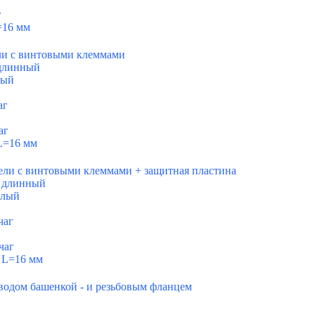
г
=16 мм
ли с винтовыми клеммами
 длинный
лый
аг
аг
L=16 мм
ели с винтовыми клеммами + защитная пластина
к длинный
клый
чаг
чаг
 L=16 мм
водом башенкой - и резьбовым фланцем