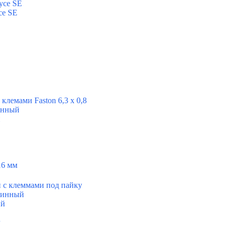
усе SE
се SE
клемами Faston 6,3 x 0,8
инный
й
16 мм
 с клеммами под пайку
длинный
ый
г