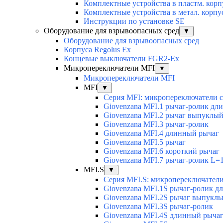
Комплектные устройства в пластм. корп
Комплектные устройства в метал. корпу
Инструкции по установке SE
Оборудование для взрывоопасных сред
▼
Оборудование для взрывоопасных сред
Корпуса Regolus Ex
Концевые выключатели FGR2-Ex
Микропереключатели MFI
▼
Микропереключатели MFI
MFI
▼
Серия MFI: микропереключатели с 
Giovenzana MFI.1 рычаг-ролик дл
Giovenzana MFI.2 рычаг выпуклы
Giovenzana MFI.3 рычаг-ролик
Giovenzana MFI.4 длинный рычаг
Giovenzana MFI.5 рычаг
Giovenzana MFI.6 короткий рычаг
Giovenzana MFI.7 рычаг-ролик L=
MFI.S
▼
Серия MFI.S: микропереключатели
Giovenzana MFI.1S рычаг-ролик 
Giovenzana MFI.2S рычаг выпукл
Giovenzana MFI.3S рычаг-ролик
Giovenzana MFI.4S длинный рыча