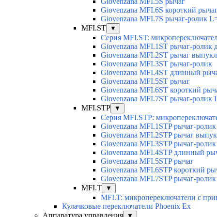
Giovenzana MFI.5S рычаг
Giovenzana MFI.6S короткий рыча
Giovenzana MFI.7S рычаг-ролик L
MFI.ST
▼
Серия MFI.ST: микропереключате
Giovenzana MFI.1ST рычаг-ролик
Giovenzana MFI.2ST рычаг выпук
Giovenzana MFI.3ST рычаг-ролик
Giovenzana MFI.4ST длинный рыч
Giovenzana MFI.5ST рычаг
Giovenzana MFI.6ST короткий рыч
Giovenzana MFI.7ST рычаг-ролик 
MFI.STP
▼
Серия MFI.STP: микропереключат
Giovenzana MFI.1STP рычаг-роли
Giovenzana MFI.2STP рычаг выпу
Giovenzana MFI.3STP рычаг-ролик
Giovenzana MFI.4STP длинный ры
Giovenzana MFI.5STP рычаг
Giovenzana MFI.6STP короткий ры
Giovenzana MFI.7STP рычаг-ролик
MFI.T
▼
MFI.T: микропереключатели с при
Кулачковые переключатели Phoenix Ex
Аппаратура управления
▼