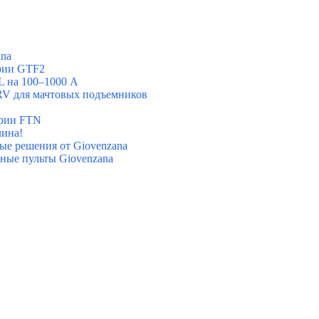
ana
ерии GTF2
L на 100–1000 А
 для мачтовых подъемников
ерии FTN
лина!
вые решения от Giovenzana
ные пульты Giovenzana