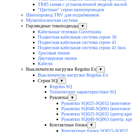
TR85 синяя с установленной медной жилой
"Цветные" серии шинопроводов
Шинопровод TRV для подъёмников
Мультиполюсная система
Гирляндные токоподводы
▼
Кабельные тележки Giovenzana
Подвесная кабельная система серии 30
Подвесная кабельная система серии 41
Подвесная кабельная система серии 41 inox
Тросовая линия
Двутавровая линия
Кабели
Выключатели нагрузки Regolus Ex
▼
Выключатели нагрузки Regolus Ex
Серия SQ
▼
Regolus SQ
Технические характеристики SQ
Рукоятки
▼
Рукоятки SQ025-SQ032 (винтовое 
Рукоятки SQ040-SQ063 (винтовое 
Рукоятки SQ025-SQ032 (центр.кре
Рукоятки SQ040-SQ063 (центр. кр
Контактные блоки
▼
Контактные блоки SQ025-SQ032