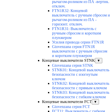
рычагом-роликом из ПА -вертик.
отключ.
FTN1R32: Концевой
выключатель с ручным сбросом и
рычагом-роликом из ПА -
горизонт. отключ.
FTN1R31: Выключатель с
ручным сбросом и коротким
плунжером
Усилия привода серии FTN1R
Giovenzana серия FTN1R
выключатели с ручным сбросом
и коротким плунжером
Концевые выключатели STNK
▼
Giovenzana серия STNK
STNK01: Концевой выключатель
безопасности с изогнутым
ключом
STNK02: Концевой выключатель
безопасности с прямым ключом
STNK03: Концевой выключатель
безопасности с гибким ключом
Концевые выключатели FCT
▼
Giovenzana серия FCT
FCT11: Выключатель с гибким