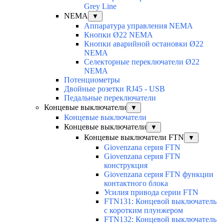
Grey Line
NEMA
▼
Аппаратура управления NEMA
Кнопки Ø22 NEMA
Кнопки аварийной остановки Ø22
NEMA
Селекторные переключатели Ø22
NEMA
Потенциометры
Двойные розетки RJ45 - USB
Педальные переключатели
Концевые выключатели
▼
Концевые выключатели
Концевые выключатели
▼
Концевые выключатели FTN
▼
Giovenzana серия FTN
Giovenzana серия FTN
конструкция
Giovenzana серия FTN функции
контактного блока
Усилия привода серии FTN
FTN131: Концевой выключатель
с коротким плунжером
FTN132: Концевой выключатель