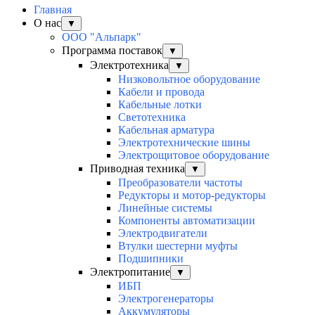
Главная
О нас
▼
ООО "Альпарк"
Программа поставок
▼
Электротехника
▼
Низковольтное оборудование
Кабели и провода
Кабельные лотки
Светотехника
Кабельная арматура
Электротехнические шины
Электрощитовое оборудование
Приводная техника
▼
Преобразователи частоты
Редукторы и мотор-редукторы
Линейные системы
Компоненты автоматизации
Электродвигатели
Втулки шестерни муфты
Подшипники
Электропитание
▼
ИБП
Электрогенераторы
Аккумуляторы