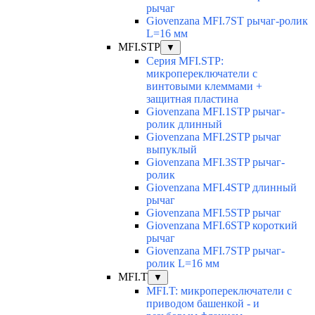
рычаг
Giovenzana MFI.7ST рычаг-ролик
L=16 мм
MFI.STP
▼
Серия MFI.STP:
микропереключатели с
винтовыми клеммами +
защитная пластина
Giovenzana MFI.1STP рычаг-
ролик длинный
Giovenzana MFI.2STP рычаг
выпуклый
Giovenzana MFI.3STP рычаг-
ролик
Giovenzana MFI.4STP длинный
рычаг
Giovenzana MFI.5STP рычаг
Giovenzana MFI.6STP короткий
рычаг
Giovenzana MFI.7STP рычаг-
ролик L=16 мм
MFI.T
▼
MFI.T: микропереключатели с
приводом башенкой - и