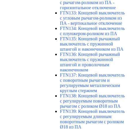
с рычагом-роликом из ПА -
горизонтальное отключение
FTN133: Концевой выключатель
с угловым рычагом-роликом из
ПА - вертикальное отключение
FTN134: Концевой выключатель
с плунжером-роликом из ПА
FTN135: Концевой рычажный
выключатель с пружинной
штангой и наконечником из ПА
FTN136: Концевой рычажный
выключатель с пружинной
штангой и проволочным
наконечником
FTN137: Концевой выключатель
с поворотным рычагом и
регулируемым металлическим
круглым стержнем
FTN138: Концевой выключатель
с регулируемым поворотным
рычагом с роликом Ø18 из ПА
FTN139: Концевой выключатель
с регулируемым длинным
поворотным рычагом с роликом
Ø18 из ПА