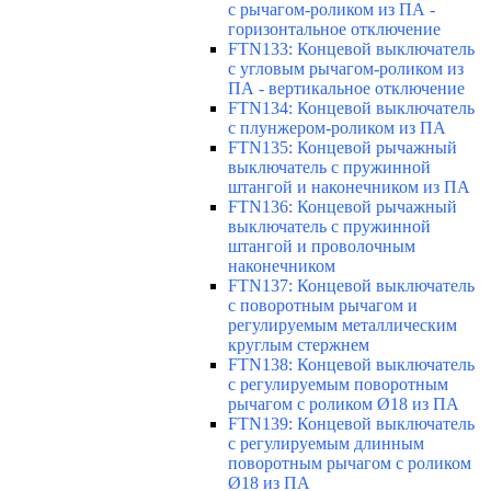
с рычагом-роликом из ПА -
горизонтальное отключение
FTN133: Концевой выключатель
с угловым рычагом-роликом из
ПА - вертикальное отключение
FTN134: Концевой выключатель
с плунжером-роликом из ПА
FTN135: Концевой рычажный
выключатель с пружинной
штангой и наконечником из ПА
FTN136: Концевой рычажный
выключатель с пружинной
штангой и проволочным
наконечником
FTN137: Концевой выключатель
с поворотным рычагом и
регулируемым металлическим
круглым стержнем
FTN138: Концевой выключатель
с регулируемым поворотным
рычагом с роликом Ø18 из ПА
FTN139: Концевой выключатель
с регулируемым длинным
поворотным рычагом с роликом
Ø18 из ПА