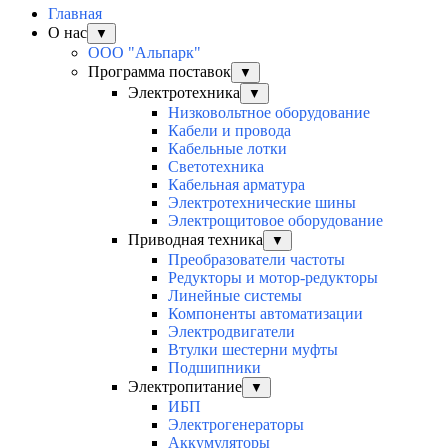
Главная
О нас
▼
ООО "Альпарк"
Программа поставок
▼
Электротехника
▼
Низковольтное оборудование
Кабели и провода
Кабельные лотки
Светотехника
Кабельная арматура
Электротехнические шины
Электрощитовое оборудование
Приводная техника
▼
Преобразователи частоты
Редукторы и мотор-редукторы
Линейные системы
Компоненты автоматизации
Электродвигатели
Втулки шестерни муфты
Подшипники
Электропитание
▼
ИБП
Электрогенераторы
Аккумуляторы