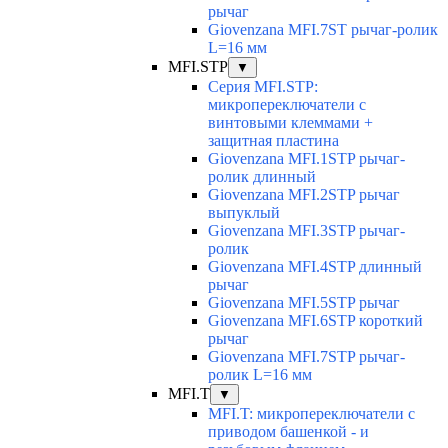
рычаг
Giovenzana MFI.7ST рычаг-ролик
L=16 мм
MFI.STP
▼
Серия MFI.STP:
микропереключатели с
винтовыми клеммами +
защитная пластина
Giovenzana MFI.1STP рычаг-
ролик длинный
Giovenzana MFI.2STP рычаг
выпуклый
Giovenzana MFI.3STP рычаг-
ролик
Giovenzana MFI.4STP длинный
рычаг
Giovenzana MFI.5STP рычаг
Giovenzana MFI.6STP короткий
рычаг
Giovenzana MFI.7STP рычаг-
ролик L=16 мм
MFI.T
▼
MFI.T: микропереключатели с
приводом башенкой - и