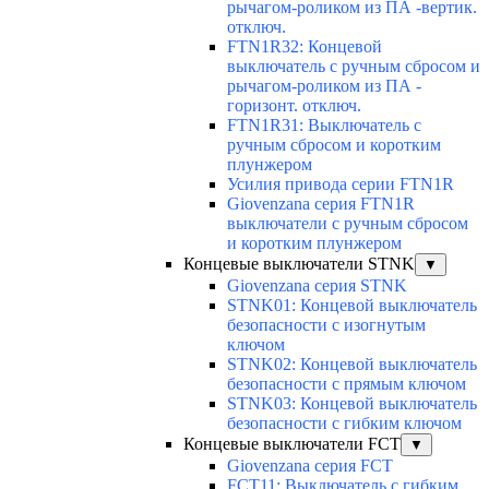
рычагом-роликом из ПА -вертик.
отключ.
FTN1R32: Концевой
выключатель с ручным сбросом и
рычагом-роликом из ПА -
горизонт. отключ.
FTN1R31: Выключатель с
ручным сбросом и коротким
плунжером
Усилия привода серии FTN1R
Giovenzana серия FTN1R
выключатели с ручным сбросом
и коротким плунжером
Концевые выключатели STNK
▼
Giovenzana серия STNK
STNK01: Концевой выключатель
безопасности с изогнутым
ключом
STNK02: Концевой выключатель
безопасности с прямым ключом
STNK03: Концевой выключатель
безопасности с гибким ключом
Концевые выключатели FCT
▼
Giovenzana серия FCT
FCT11: Выключатель с гибким