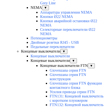
Grey Line
NEMA
▼
Аппаратура управления NEMA
Кнопки Ø22 NEMA
Кнопки аварийной остановки Ø22
NEMA
Селекторные переключатели Ø22
NEMA
Потенциометры
Двойные розетки RJ45 - USB
Педальные переключатели
Концевые выключатели
▼
Концевые выключатели
Концевые выключатели
▼
Концевые выключатели FTN
▼
Giovenzana серия FTN
Giovenzana серия FTN
конструкция
Giovenzana серия FTN функции
контактного блока
Усилия привода серии FTN
FTN131: Концевой выключатель
с коротким плунжером
FTN132: Концевой выключатель