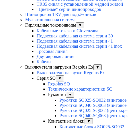
TR85 синяя с установленной медной жилой
"Цветные" серии шинопроводов
Шинопровод TRV для подъёмников
Мультиполюсная система
Гирляндные токоподводы
▼
Кабельные тележки Giovenzana
Подвесная кабельная система серии 30
Подвесная кабельная система серии 41
Подвесная кабельная система серии 41 inox
Тросовая линия
Двутавровая линия
Кабели
Выключатели нагрузки Regolus Ex
▼
Выключатели нагрузки Regolus Ex
Серия SQ
▼
Regolus SQ
Технические характеристики SQ
Рукоятки
▼
Рукоятки SQ025-SQ032 (винтовое 
Рукоятки SQ040-SQ063 (винтовое 
Рукоятки SQ025-SQ032 (центр.кре
Рукоятки SQ040-SQ063 (центр. кр
Контактные блоки
▼
Контактные блоки SQ025-SQ032