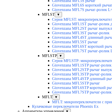
Giovenzana MFI.5S рычаг
Giovenzana MFI.6S короткий рыча
Giovenzana MFI.7S рычаг-ролик L
MFI.ST
▼
Серия MFI.ST: микропереключате
Giovenzana MFI.1ST рычаг-ролик
Giovenzana MFI.2ST рычаг выпук
Giovenzana MFI.3ST рычаг-ролик
Giovenzana MFI.4ST длинный рыч
Giovenzana MFI.5ST рычаг
Giovenzana MFI.6ST короткий рыч
Giovenzana MFI.7ST рычаг-ролик 
MFI.STP
▼
Серия MFI.STP: микропереключат
Giovenzana MFI.1STP рычаг-роли
Giovenzana MFI.2STP рычаг выпу
Giovenzana MFI.3STP рычаг-ролик
Giovenzana MFI.4STP длинный ры
Giovenzana MFI.5STP рычаг
Giovenzana MFI.6STP короткий ры
Giovenzana MFI.7STP рычаг-ролик
MFI.T
▼
MFI.T: микропереключатели с при
Кулачковые переключатели Phoenix Ex
Аппаратура управления
▼