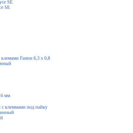
усе SE
се SE
клемами Faston 6,3 x 0,8
инный
й
16 мм
 с клеммами под пайку
длинный
ый
г