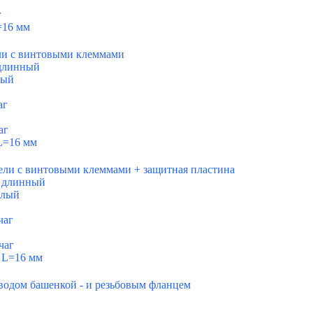
г
=16 мм
ли с винтовыми клеммами
 длинный
лый
аг
аг
L=16 мм
ели с винтовыми клеммами + защитная пластина
к длинный
клый
чаг
чаг
 L=16 мм
водом башенкой - и резьбовым фланцем