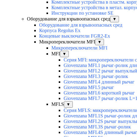
Комплектные устройства в пластм. корп
Комплектные устройства в метал. корпу
Инструкции по установке SE
Оборудование для взрывоопасных сред
▼
Оборудование для взрывоопасных сред
Корпуса Regolus Ex
Концевые выключатели FGR2-Ex
Микропереключатели MFI
▼
Микропереключатели MFI
MFI
▼
Серия MFI: микропереключатели с 
Giovenzana MFI.1 рычаг-ролик дл
Giovenzana MFI.2 рычаг выпуклы
Giovenzana MFI.3 рычаг-ролик
Giovenzana MFI.4 длинный рычаг
Giovenzana MFI.5 рычаг
Giovenzana MFI.6 короткий рычаг
Giovenzana MFI.7 рычаг-ролик L=
MFI.S
▼
Серия MFI.S: микропереключатели
Giovenzana MFI.1S рычаг-ролик 
Giovenzana MFI.2S рычаг выпукл
Giovenzana MFI.3S рычаг-ролик
Giovenzana MFI.4S длинный рыча