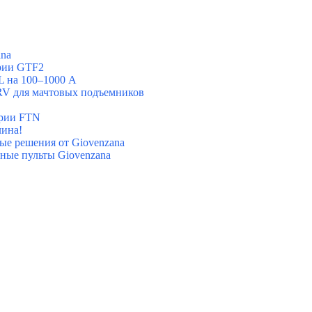
ana
ерии GTF2
L на 100–1000 А
 для мачтовых подъемников
ерии FTN
лина!
вые решения от Giovenzana
ные пульты Giovenzana