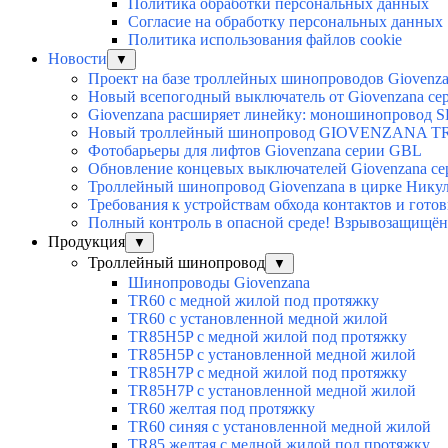
Политика обработки персональных данных
Согласие на обработку персональных данных
Политика использования файлов cookie
Новости
▼
Проект на базе троллейных шинопроводов Giovenz
Новый всепогодный выключатель от Giovenzana с
Giovenzana расширяет линейку: моношинопровод S
Новый троллейный шинопровод GIOVENZANA TRV
Фотобарьеры для лифтов Giovenzana серии GBL
Обновление концевых выключателей Giovenzana с
Троллейный шинопровод Giovenzana в цирке Нику
Требования к устройствам обхода контактов и гото
Полный контроль в опасной среде! Взрывозащищён
Продукция
▼
Троллейный шинопровод
▼
Шинопроводы Giovenzana
TR60 с медной жилой под протяжку
TR60 с установленной медной жилой
TR85H5P с медной жилой под протяжку
TR85H5P с установленной медной жилой
TR85H7P с медной жилой под протяжку
TR85H7P с установленной медной жилой
TR60 желтая под протяжку
TR60 синяя с установленной медной жилой
TR85 желтая с медной жилой под протяжку