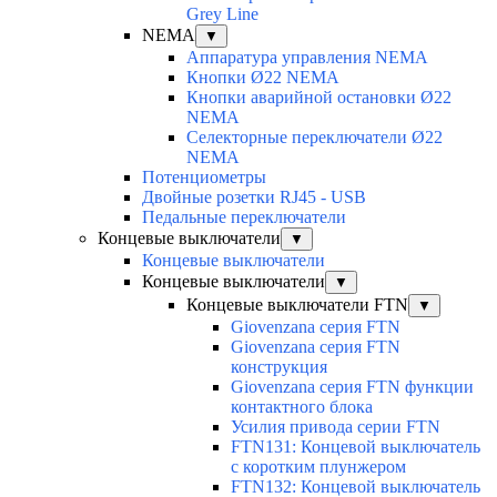
Grey Line
NEMA
▼
Аппаратура управления NEMA
Кнопки Ø22 NEMA
Кнопки аварийной остановки Ø22
NEMA
Селекторные переключатели Ø22
NEMA
Потенциометры
Двойные розетки RJ45 - USB
Педальные переключатели
Концевые выключатели
▼
Концевые выключатели
Концевые выключатели
▼
Концевые выключатели FTN
▼
Giovenzana серия FTN
Giovenzana серия FTN
конструкция
Giovenzana серия FTN функции
контактного блока
Усилия привода серии FTN
FTN131: Концевой выключатель
с коротким плунжером
FTN132: Концевой выключатель