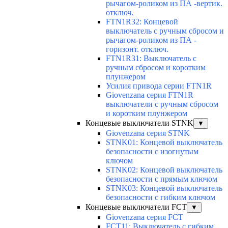
рычагом-роликом из ПА -вертик.
отключ.
FTN1R32: Концевой
выключатель с ручным сбросом и
рычагом-роликом из ПА -
горизонт. отключ.
FTN1R31: Выключатель с
ручным сбросом и коротким
плунжером
Усилия привода серии FTN1R
Giovenzana серия FTN1R
выключатели с ручным сбросом
и коротким плунжером
Концевые выключатели STNK
▼
Giovenzana серия STNK
STNK01: Концевой выключатель
безопасности с изогнутым
ключом
STNK02: Концевой выключатель
безопасности с прямым ключом
STNK03: Концевой выключатель
безопасности с гибким ключом
Концевые выключатели FCT
▼
Giovenzana серия FCT
FCT11: Выключатель с гибким