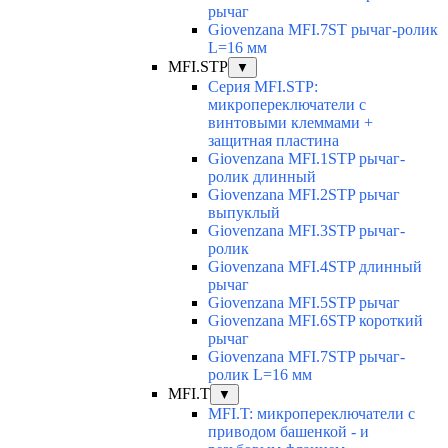
рычаг
Giovenzana MFI.7ST рычаг-ролик
L=16 мм
MFI.STP
▼
Серия MFI.STP:
микропереключатели с
винтовыми клеммами +
защитная пластина
Giovenzana MFI.1STP рычаг-
ролик длинный
Giovenzana MFI.2STP рычаг
выпуклый
Giovenzana MFI.3STP рычаг-
ролик
Giovenzana MFI.4STP длинный
рычаг
Giovenzana MFI.5STP рычаг
Giovenzana MFI.6STP короткий
рычаг
Giovenzana MFI.7STP рычаг-
ролик L=16 мм
MFI.T
▼
MFI.T: микропереключатели с
приводом башенкой - и