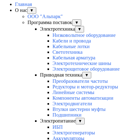
Главная
О нас
▼
ООО "Альпарк"
Программа поставок
▼
Электротехника
▼
Низковольтное оборудование
Кабели и провода
Кабельные лотки
Светотехника
Кабельная арматура
Электротехнические шины
Электрощитовое оборудование
Приводная техника
▼
Преобразователи частоты
Редукторы и мотор-редукторы
Линейные системы
Компоненты автоматизации
Электродвигатели
Втулки шестерни муфты
Подшипники
Электропитание
▼
ИБП
Электрогенераторы
Аккумуляторы