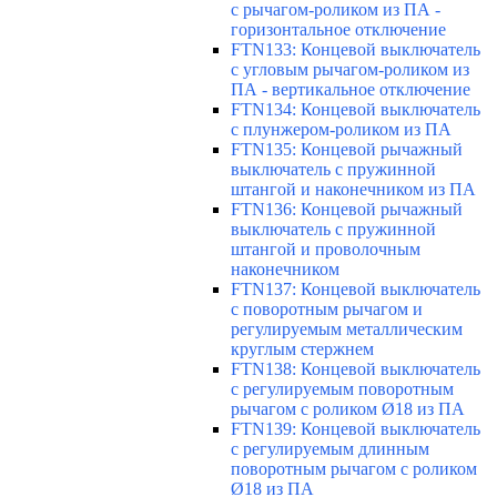
с рычагом-роликом из ПА -
горизонтальное отключение
FTN133: Концевой выключатель
с угловым рычагом-роликом из
ПА - вертикальное отключение
FTN134: Концевой выключатель
с плунжером-роликом из ПА
FTN135: Концевой рычажный
выключатель с пружинной
штангой и наконечником из ПА
FTN136: Концевой рычажный
выключатель с пружинной
штангой и проволочным
наконечником
FTN137: Концевой выключатель
с поворотным рычагом и
регулируемым металлическим
круглым стержнем
FTN138: Концевой выключатель
с регулируемым поворотным
рычагом с роликом Ø18 из ПА
FTN139: Концевой выключатель
с регулируемым длинным
поворотным рычагом с роликом
Ø18 из ПА