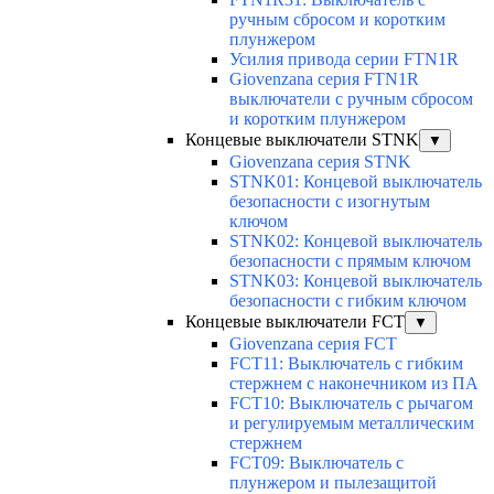
ручным сбросом и коротким
плунжером
Усилия привода серии FTN1R
Giovenzana серия FTN1R
выключатели с ручным сбросом
и коротким плунжером
Концевые выключатели STNK
▼
Giovenzana серия STNK
STNK01: Концевой выключатель
безопасности с изогнутым
ключом
STNK02: Концевой выключатель
безопасности с прямым ключом
STNK03: Концевой выключатель
безопасности с гибким ключом
Концевые выключатели FCT
▼
Giovenzana серия FCT
FCT11: Выключатель с гибким
стержнем с наконечником из ПА
FCT10: Выключатель с рычагом
и регулируемым металлическим
стержнем
FCT09: Выключатель с
плунжером и пылезащитой