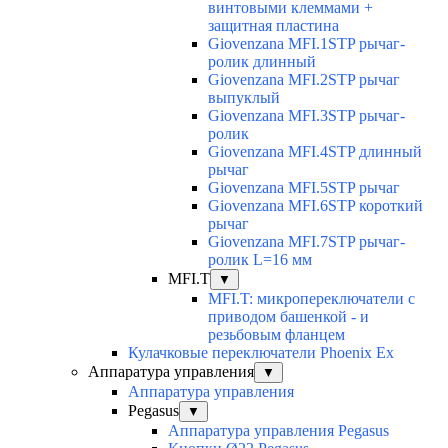
винтовыми клеммами +
защитная пластина
Giovenzana MFI.1STP рычаг-
ролик длинный
Giovenzana MFI.2STP рычаг
выпуклый
Giovenzana MFI.3STP рычаг-
ролик
Giovenzana MFI.4STP длинный
рычаг
Giovenzana MFI.5STP рычаг
Giovenzana MFI.6STP короткий
рычаг
Giovenzana MFI.7STP рычаг-
ролик L=16 мм
MFI.T
▼
MFI.T: микропереключатели с
приводом башенкой - и
резьбовым фланцем
Кулачковые переключатели Phoenix Ex
Аппаратура управления
▼
Аппаратура управления
Pegasus
▼
Аппаратура управления Pegasus